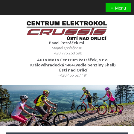
≡
Menu
Pavel Petráček ml.
Majitel společnosti
+420 775 260 590
Auto Moto Centrum Petráček, s.r.o.
Královéhradecká 1404 (vedle benziny Shell)
Ústí nad Orlicí
+420 465 527 191